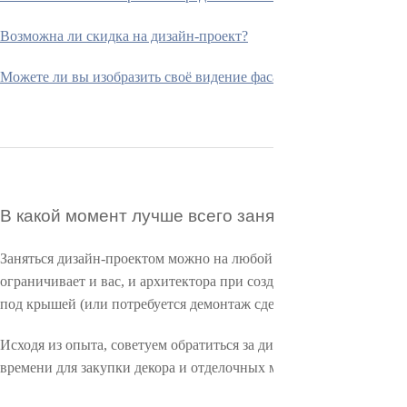
Московская область,
Возможна ли скидка на дизайн-проект?
Яхрома,
Можете ли вы изобразить своё видение фасада до заключения до
Профессиональная ул.,
4
ПЛАТЁЖНАЯ ИНФОРМАЦИЯ
В какой момент лучше всего заняться дизайн-пр
Реквизиты
Заняться дизайн-проектом можно на любой стадии строительства 
ограничивает и вас, и архитектора при создании дизайна. Напри
под крышей (или потребуется демонтаж сделанной подшивки).
© 2005–2025 ООО "Фасадэль".
Все права защищены
Название и логотип "Фасадэль"
Исходя из опыта, советуем обратиться за дизайн-проектом в тот
— зарегистрированный
времени для закупки декора и отделочных материалов.
товарный знак.
Классический фасад дома из пенобетона со внешним утеплением, 20
Классический фасад дома из пенобетона со внешним утеплением, 20